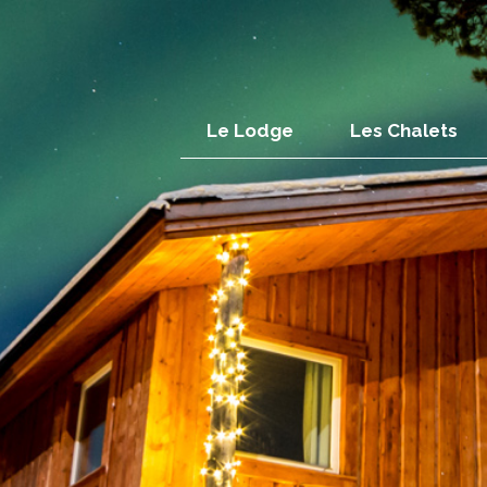
Le Lodge
Les Chalets
Standard
Famille
Amoureux