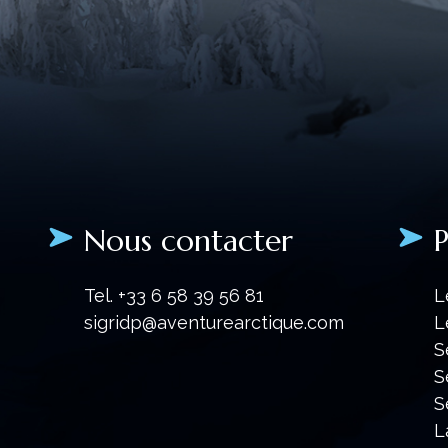
Nous contacter
P
Tel. +33 6 58 39 56 81
L
sigridp@aventurearctique.com
L
S
S
S
L