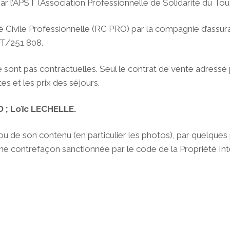
ar l’APST (Association Professionnelle de Solidarité du To
é Civile Professionnelle (RC PRO) par la compagnie d’assu
T/251 808.
e sont pas contractuelles. Seul le contrat de vente adressé
s et les prix des séjours.
D ; Loïc LECHELLE.
 ou de son contenu (en particulier les photos), par quelques
 une contrefaçon sanctionnée par le code de la Propriété Inte