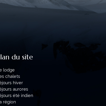
lan du site
e lodge
es chalets
éjours hiver
éjours aurores
éjours été indien
a région