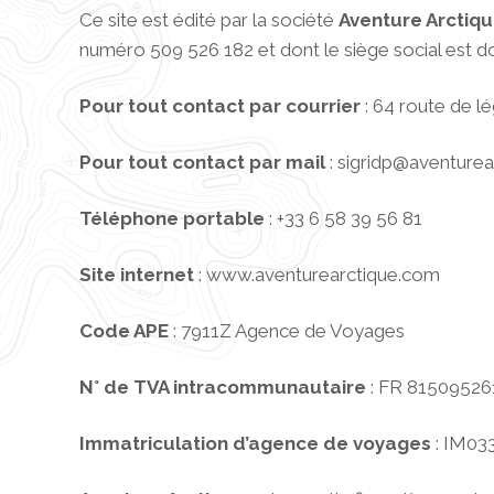
Ce site est édité par la société
Aventure Arctiq
numéro 509 526 182 et dont le siège social est do
Pour tout contact par courrier
: 64 route de l
Pour tout contact par mail
: sigridp@aventure
Téléphone portable
: +33 6 58 39 56 81
Site internet
: www.aventurearctique.com
Code APE
: 7911Z Agence de Voyages
N° de TVA intracommunautaire
: FR 81509526
Immatriculation d’agence de voyages
: IM03